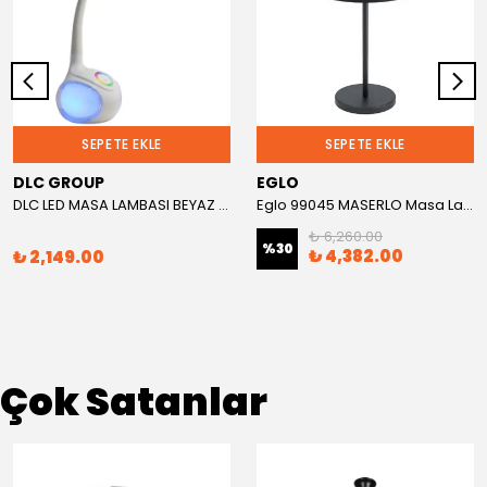
SEPETE EKLE
SEPETE EKLE
DLC GROUP
EGLO
DLC LED MASA LAMBASI BEYAZ RGB FONKSİYONLU
Eglo 99045 MASERLO Masa Lambası
₺ 6,260.00
%
30
₺ 4,382.00
₺ 2,149.00
Çok Satanlar