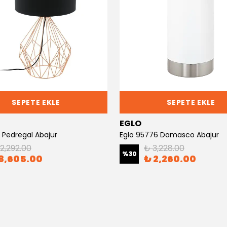
SEPETE EKLE
SEPETE EKLE
EGLO
5 Pedregal Abajur
Eglo 95776 Damasco Abajur
12,292.00
₺ 3,228.00
%
30
8,605.00
₺ 2,260.00