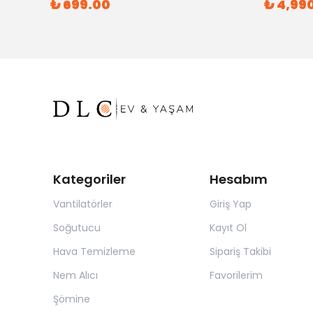
₺ 699.00
₺ 4,99
Kategoriler
Hesabım
Vantilatörler
Giriş Yap
Soğutucu
Kayıt Ol
Hava Temizleme
Sipariş Takibi
Nem Alıcı
Favorilerim
Şömine