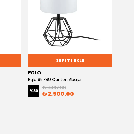
SEPETE EKLE
EGLO
EGLO
Eglo 95789 Carlton Abajur
Eglo 3
₺ 4,142.00
%
30
%
30
₺ 2,900.00