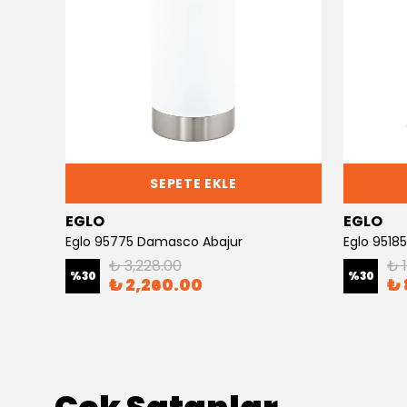
SEPETE EKLE
EGLO
EGLO
Eglo 95775 Damasco Abajur
Eglo 9518
₺ 3,228.00
₺ 
%
30
%
30
₺ 2,260.00
₺ 