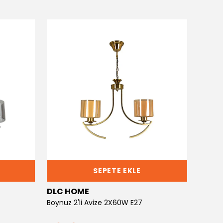
SEPETE EKLE
DLC HOME
DLC 
Boynuz 2'li Avize 2X60W E27
Boynuz