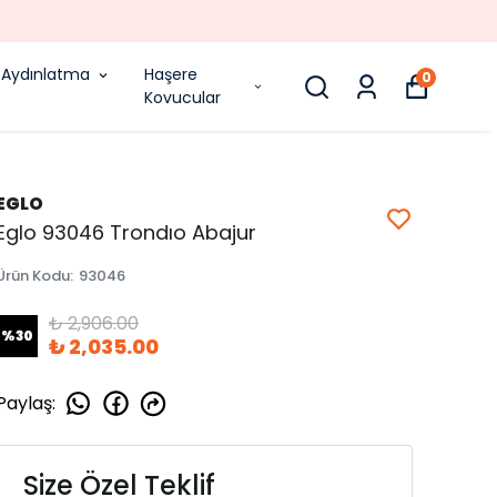
Aydınlatma
Haşere
0
Kovucular
EGLO
Eglo 93046 Trondıo Abajur
Ürün Kodu
:
93046
₺ 2,906.00
%
30
₺ 2,035.00
Paylaş
:
Size Özel Teklif