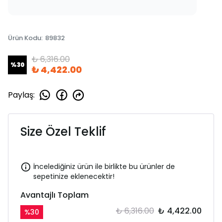
Ürün Kodu
:
89832
₺ 6,316.00
%
30
₺ 4,422.00
Paylaş
:
Size Özel Teklif
İncelediğiniz ürün ile birlikte bu ürünler de
sepetinize eklenecektir!
Avantajlı Toplam
₺ 6,316.00
₺ 4,422.00
%
30