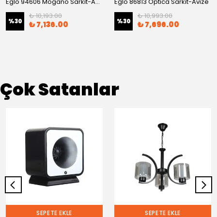
Eglo 94606 Mogano Sarkıt-Avize
Eglo 86813 Optıca Sarkıt-Avize
₺ 10,193.00
₺ 10,993.00
%
30
%
30
₺ 7,136.00
₺ 7,696.00
Çok Satanlar
SEPETE EKLE
SEPETE EKLE