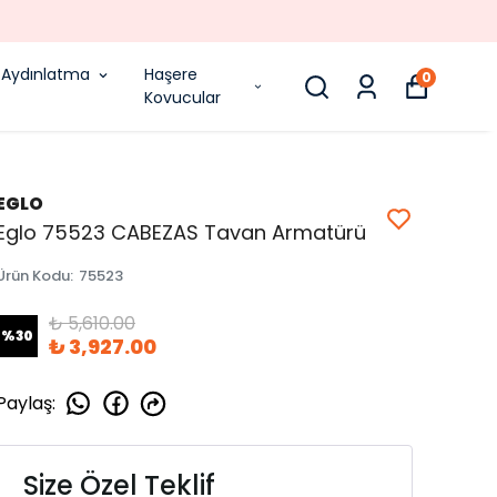
Aydınlatma
Haşere
0
Kovucular
EGLO
Eglo 75523 CABEZAS Tavan Armatürü
Ürün Kodu
:
75523
₺ 5,610.00
%
30
₺ 3,927.00
Paylaş
:
Size Özel Teklif