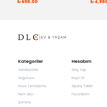
₺ 699.00
₺ 4,99
Kategoriler
Hesabım
Vantilatörler
Giriş Yap
Soğutucu
Kayıt Ol
Hava Temizleme
Sipariş Takibi
Nem Alıcı
Favorilerim
Şömine