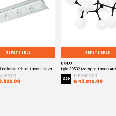
SEPETE EKLE
SEPETE EKLE
EGLO
Eglo 32453 Pallante Kristal Tavan-Duvar Armatürü
Eglo 39532 Maragall Tavan Ar
5,460.00
₺ 62,307.00
%
30
3,822.00
₺ 43,615.00