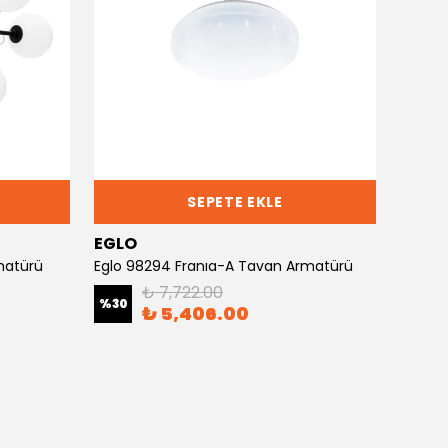
SEPETE EKLE
EGLO
EGLO
matürü
Eglo 98294 Franıa-A Tavan Armatürü
Eglo 3
₺ 7,722.00
%
30
%
30
₺ 5,406.00