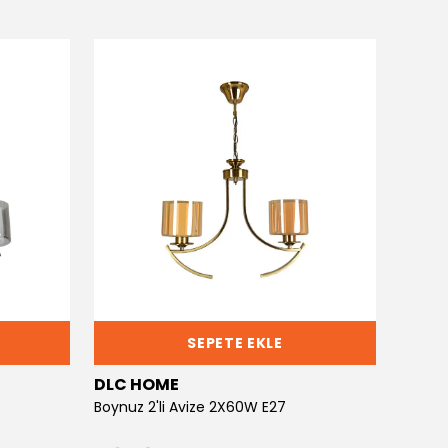
SEPETE EKLE
DLC HOME
DLC 
Boynuz 2'li Avize 2X60W E27
Boynuz