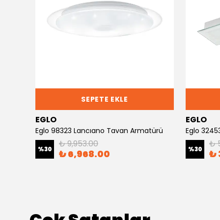
SEPETE EKLE
EGLO
EGLO
Eglo 33107 Salobrena-Rgbw Rgb Led Panel
Eglo 98323 Lancıano Tavan Armatürü
₺ 9,953.00
₺ 
%
30
%
30
₺ 6,968.00
₺ 