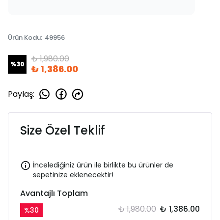
Ürün Kodu
:
49956
₺ 1,980.00
%
30
₺ 1,386.00
Paylaş
:
Size Özel Teklif
İncelediğiniz ürün ile birlikte bu ürünler de
sepetinize eklenecektir!
Avantajlı Toplam
₺ 1,980.00
₺ 1,386.00
%
30