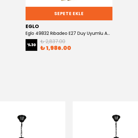
SEPETE EKLE
EGLO
Eglo 49832 Rıbadeo E27 Duy Uyumlu Abajur Ayağı
₺ 2,837.00
%
30
₺ 1,986.00