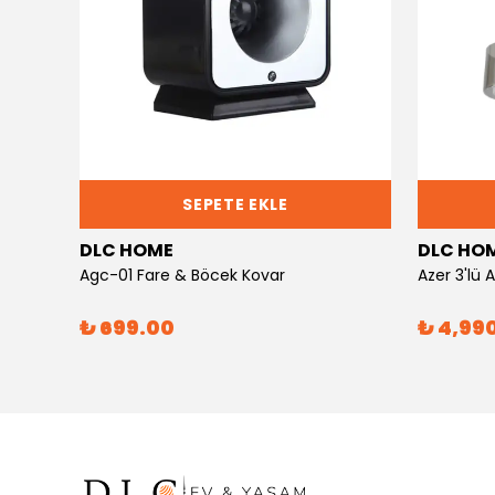
SEPETE EKLE
DLC HOME
DLC HO
Agc-01 Fare & Böcek Kovar
Azer 3'lü
₺ 699.00
₺ 4,99