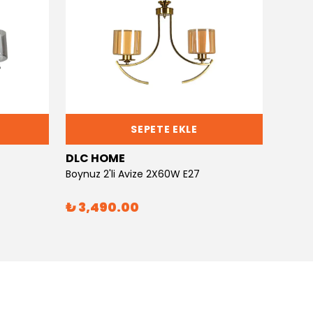
SEPETE EKLE
DLC HOME
DLC 
Boynuz 2'li Avize 2X60W E27
Boynuz
₺ 3,490.00
₺ 6,