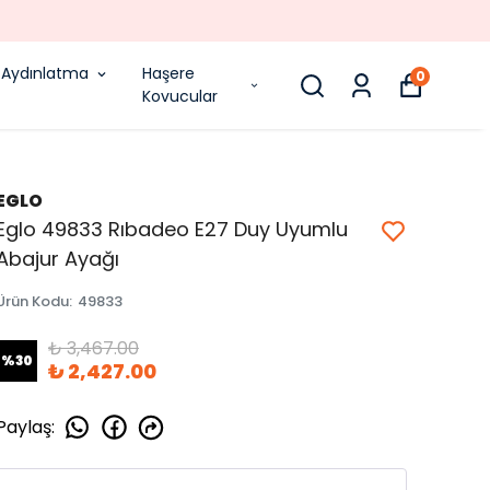
1000 TL ÜZERI ÜCRETSIZ KARGO
Aydınlatma
Haşere
0
Kovucular
EGLO
Eglo 49833 Rıbadeo E27 Duy Uyumlu
Abajur Ayağı
Ürün Kodu
:
49833
₺ 3,467.00
%
30
₺ 2,427.00
Paylaş
: