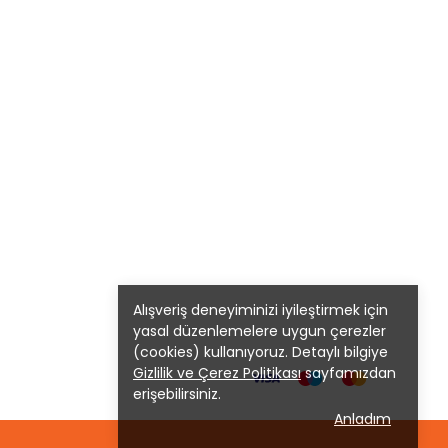
Alışveriş deneyiminizi iyileştirmek için
yasal düzenlemelere uygun çerezler
(cookies) kullanıyoruz. Detaylı bilgiye
Gizlilik ve Çerez Politikası
sayfamızdan
erişebilirsiniz.
Anladım