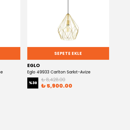
SEPETE EKLE
EGLO
EGLO
ze
Eglo 49933 Carlton Sarkıt-Avize
Eglo 9
₺ 8,428.00
%
30
%
30
₺ 5,900.00