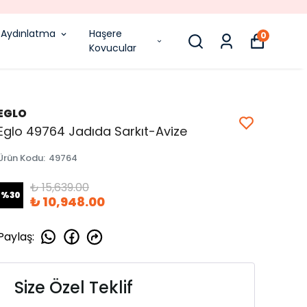
Aydınlatma
Haşere
0
Kovucular
EGLO
Eglo 49764 Jadıda Sarkıt-Avize
Ürün Kodu
:
49764
₺ 15,639.00
%
30
₺ 10,948.00
Paylaş
:
Size Özel Teklif