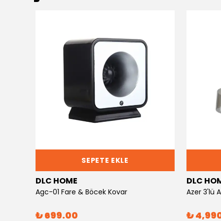
SEPETE EKLE
DLC HOME
DLC HO
Agc-01 Fare & Böcek Kovar
Azer 3'lü
₺ 699.00
₺ 4,99