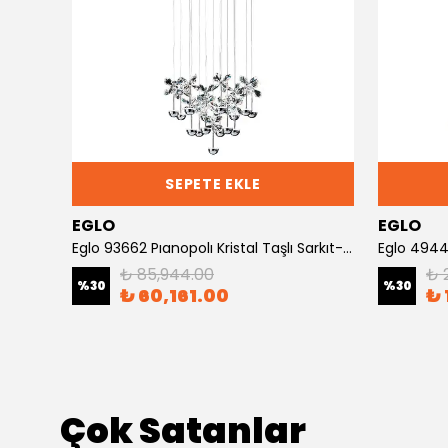
SEPETE EKLE
EGLO
EGLO
Eglo 93662 Pıanopolı Kristal Taşlı Sarkıt-Avize
Eglo 49448
₺ 85,944.00
₺ 
%
30
%
30
₺ 60,161.00
₺ 
Çok Satanlar