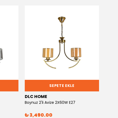
SEPETE EKLE
DLC HOME
DLC 
Boynuz 2'li Avize 2X60W E27
Boynuz
₺ 3,490.00
₺ 6,