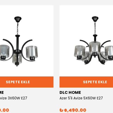
SEPETE EKLE
SEPETE EKLE
ME
DLC HOME
 Avize 3X60W E27
Azer 5'li Avize 5X60W E27
0.00
₺ 6,490.00