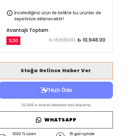
İncelediğiniz ürün ile birlikte bu ürünler de
sepetinize eklenecektir!
Avantajlı Toplam
₺ 15,639.00
₺ 10,948.00
%
30
Stoğa Gelince Haber Ver
WHATSAPP
1000 TL üzeri
15 gün içinde