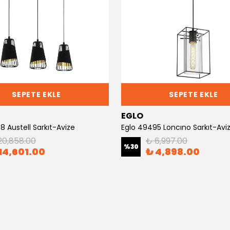
SEPETE EKLE
SEPETE EKLE
EGLO
 Austell Sarkıt-Avize
Eglo 49495 Loncıno Sarkıt-Avi
20,858.00
₺ 6,997.00
%
30
14,601.00
₺ 4,898.00