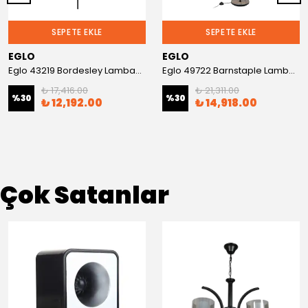
SEPETE EKLE
SEPETE EKLE
EGLO
EGLO
Eglo 43219 Bordesley Lambader
Eglo 49722 Barnstaple Lambader
₺ 17,416.00
₺ 21,311.00
%
30
%
30
₺ 12,192.00
₺ 14,918.00
Çok Satanlar