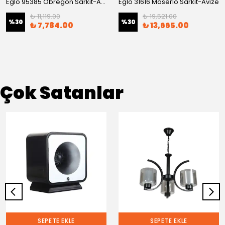
Eglo 95385 Obregon Sarkıt-Avize
Eglo 31616 Maserlo Sarkıt-Avize
₺ 11,119.00
₺ 19,521.00
%
30
%
30
₺ 7,784.00
₺ 13,665.00
Çok Satanlar
SEPETE EKLE
SEPETE EKLE