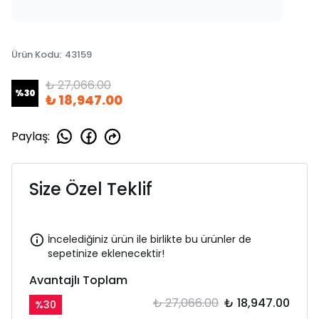
Ürün Kodu
:
43159
₺ 27,066.00
%
30
₺ 18,947.00
Paylaş
:
Size Özel Teklif
İncelediğiniz ürün ile birlikte bu ürünler de
sepetinize eklenecektir!
Avantajlı Toplam
₺ 27,066.00
₺ 18,947.00
%
30