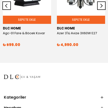
SEPETE EKLE
SEPETE EKLE
DLC HOME
DLC HOME
Agc-01 Fare & Böcek Kovar
Azer 3'lü Avize 3X60W E27
₺ 699.00
₺ 4,990.00
Kategoriler
Hesabım