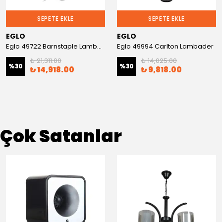
SEPETE EKLE
SEPETE EKLE
EGLO
EGLO
Eglo 49722 Barnstaple Lambader
Eglo 49994 Carlton Lambader
₺ 21,311.00
₺ 14,025.00
%
30
%
30
₺ 14,918.00
₺ 9,818.00
Çok Satanlar