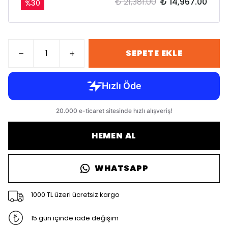
₺ 21,381.00
₺ 14,967.00
%
30
SEPETE EKLE
HEMEN AL
WHATSAPP
1000 TL üzeri ücretsiz kargo
15 gün içinde iade değişim