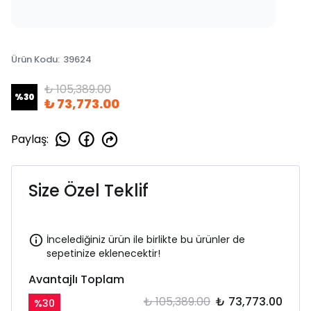
Ürün Kodu
:
39624
₺ 105,389.00
%
30
₺ 73,773.00
Paylaş
:
Size Özel Teklif
İncelediğiniz ürün ile birlikte bu ürünler de
sepetinize eklenecektir!
Avantajlı Toplam
₺ 105,389.00
₺ 73,773.00
%
30