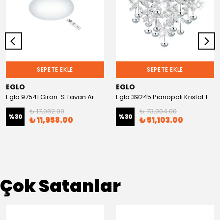
SEPETE EKLE
SEPETE EKLE
EGLO
EGLO
Eglo 97541 Gıron-S Tavan Armatürü
Eglo 39245 Pıanopolı Kristal Taşlı Tavan Armatürü
₺ 17,082.00
₺ 73,004.00
%
30
%
30
₺ 11,958.00
₺ 51,103.00
Çok Satanlar