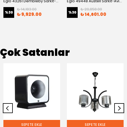
Eglo 43261 Dembleby Sarkıt-Avize
Eglo 49448 Austell Sarkıt-Avize
₺ 14,183.00
₺ 20,858.00
%
30
%
30
₺ 9,929.00
₺ 14,601.00
Çok Satanlar
SEPETE EKLE
SEPETE EKLE