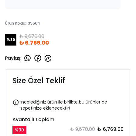
Ürün Kodu
:
39564
₺ 9,670.00
%
30
₺ 6,769.00
Paylaş
:
Size Özel Teklif
İncelediğiniz ürün ile birlikte bu ürünler de
sepetinize eklenecektir!
Avantajlı Toplam
₺ 9,670.00
₺ 6,769.00
%
30