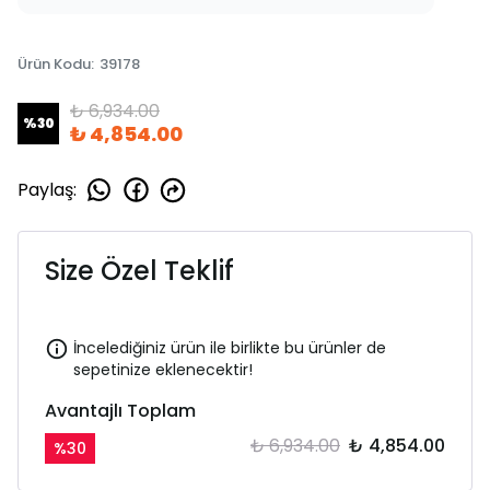
Ürün Kodu
:
39178
₺ 6,934.00
%
30
₺ 4,854.00
Paylaş
:
Size Özel Teklif
İncelediğiniz ürün ile birlikte bu ürünler de
sepetinize eklenecektir!
Avantajlı Toplam
₺ 6,934.00
₺ 4,854.00
%
30