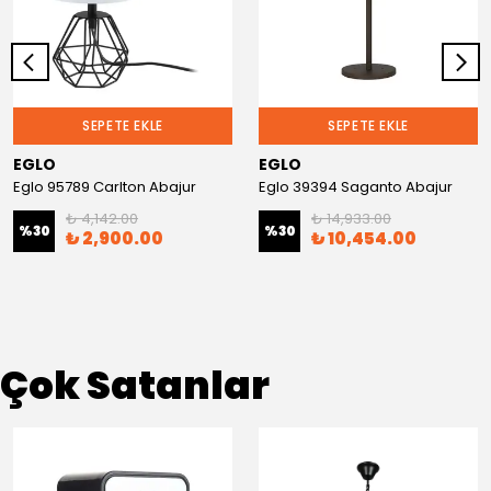
SEPETE EKLE
SEPETE EKLE
EGLO
EGLO
Eglo 95789 Carlton Abajur
Eglo 39394 Saganto Abajur
₺ 4,142.00
₺ 14,933.00
%
30
%
30
₺ 2,900.00
₺ 10,454.00
Çok Satanlar