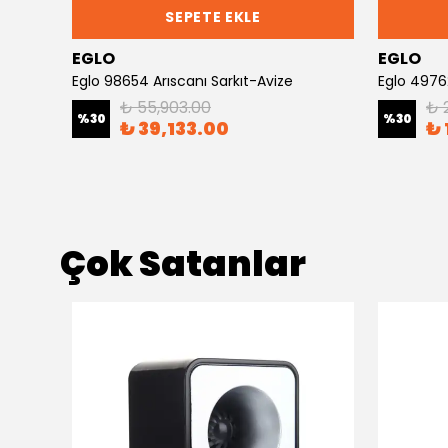
SEPETE EKLE
EGLO
EGLO
Eglo 98654 Arıscanı Sarkıt-Avize
Eglo 4976
₺ 55,903.00
₺ 
%
30
%
30
₺ 39,133.00
₺ 
Çok Satanlar