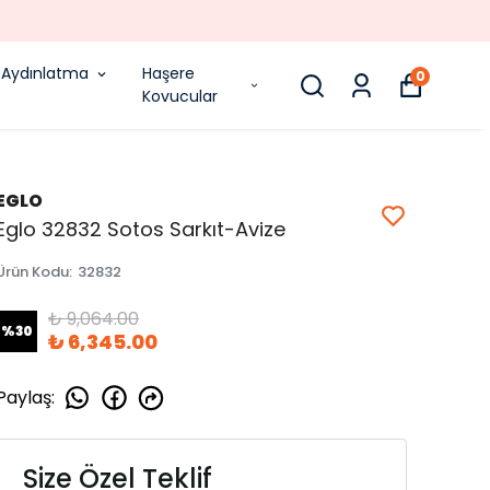
Aydınlatma
Haşere
0
Kovucular
EGLO
Eglo 32832 Sotos Sarkıt-Avize
Ürün Kodu
:
32832
₺ 9,064.00
%
30
₺ 6,345.00
Paylaş
:
Size Özel Teklif