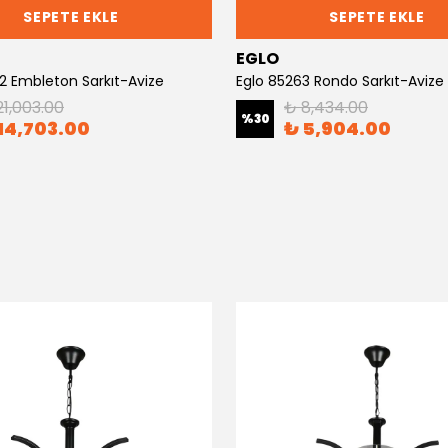
SEPETE EKLE
SEPETE EKLE
EGLO
2 Embleton Sarkıt-Avize
Eglo 85263 Rondo Sarkıt-Avize
21,003.00
₺ 8,434.00
%
30
14,703.00
₺ 5,904.00