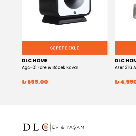
SEPETE EKLE
DLC HOME
DLC HO
Agc-01 Fare & Böcek Kovar
Azer 3'lü
₺ 699.00
₺ 4,99