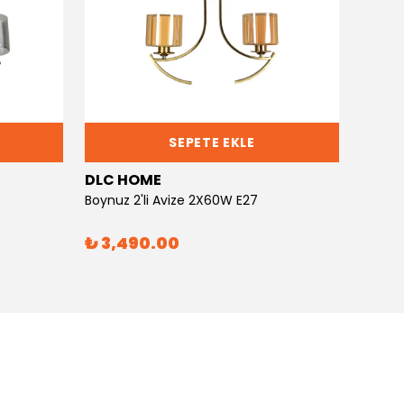
SEPETE EKLE
DLC HOME
DLC 
Boynuz 2'li Avize 2X60W E27
Boynuz
₺ 3,490.00
₺ 6,