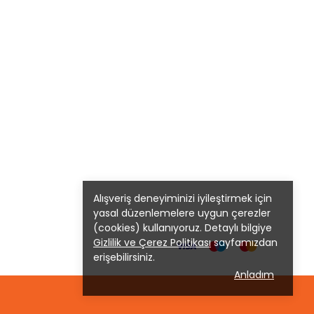
Alışveriş deneyiminizi iyileştirmek için
yasal düzenlemelere uygun çerezler
(cookies) kullanıyoruz. Detaylı bilgiye
Gizlilik ve Çerez Politikası
sayfamızdan
erişebilirsiniz.
Anladım