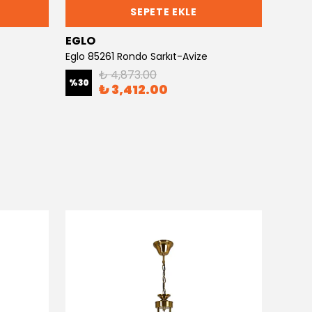
SEPETE EKLE
EGLO
EGLO
Eglo 85261 Rondo Sarkıt-Avize
Eglo 9
₺ 4,873.00
%
30
%
30
₺ 3,412.00