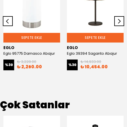
SEPETE EKLE
SEPETE EKLE
EGLO
EGLO
Eglo 95775 Damasco Abajur
Eglo 39394 Saganto Abajur
₺ 3,228.00
₺ 14,933.00
%
30
%
30
₺ 2,260.00
₺ 10,454.00
Çok Satanlar