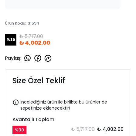
Ürün Kodu
:
31594
₺ 5,717.00
%
30
₺ 4,002.00
Paylaş
:
Size Özel Teklif
İncelediğiniz ürün ile birlikte bu ürünler de
sepetinize eklenecektir!
Avantajlı Toplam
₺ 5,717.00
₺ 4,002.00
%
30