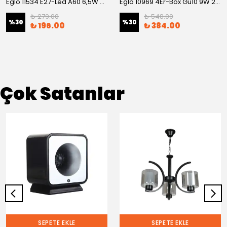
Eglo 11534 E27-Led A60 6,5W 2700K
Eglo 10969 4Er-Box Gu10 9W 2700K
₺ 279.00
₺ 548.00
%
30
%
30
₺ 196.00
₺ 384.00
Çok Satanlar
SEPETE EKLE
SEPETE EKLE