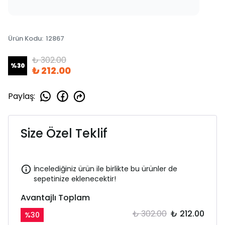
Ürün Kodu
:
12867
₺ 302.00
%
30
₺ 212.00
Paylaş
:
Size Özel Teklif
İncelediğiniz ürün ile birlikte bu ürünler de
sepetinize eklenecektir!
Avantajlı Toplam
₺ 302.00
₺ 212.00
%
30