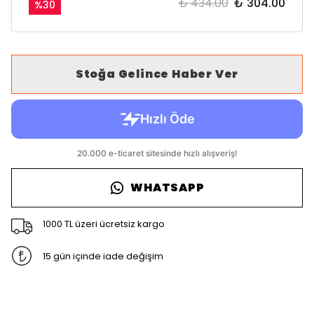
₺ 434.00
₺ 304.00
%
30
Stoğa Gelince Haber Ver
WHATSAPP
1000 TL üzeri ücretsiz kargo
15 gün içinde iade değişim