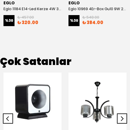
EGLO
EGLO
Eglo 11184 E14-Led Kerze 4W 3000K Dımmbar
Eglo 10969 4Er-Box Gu10 9W 2700K
₺ 457.00
₺ 548.00
%
30
%
30
₺ 320.00
₺ 384.00
Çok Satanlar