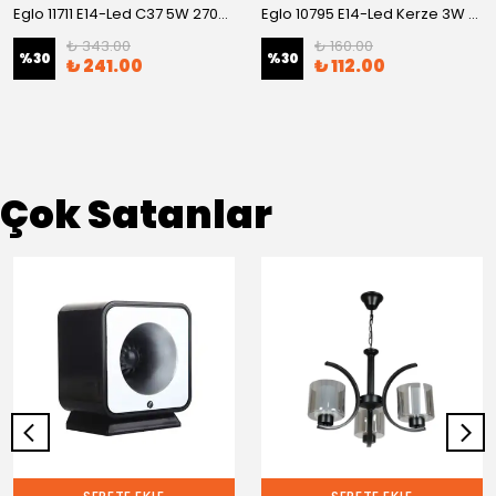
Eglo 11711 E14-Led C37 5W 2700K+4000K
Eglo 10795 E14-Led Kerze 3W 3000K
₺ 343.00
₺ 160.00
%
30
%
30
₺ 241.00
₺ 112.00
Çok Satanlar