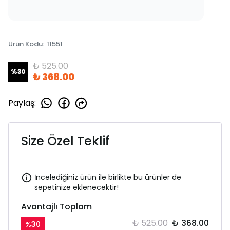
Ürün Kodu
:
11551
₺ 525.00
%
30
₺ 368.00
Paylaş
:
Size Özel Teklif
İncelediğiniz ürün ile birlikte bu ürünler de
sepetinize eklenecektir!
Avantajlı Toplam
₺ 525.00
₺ 368.00
%
30