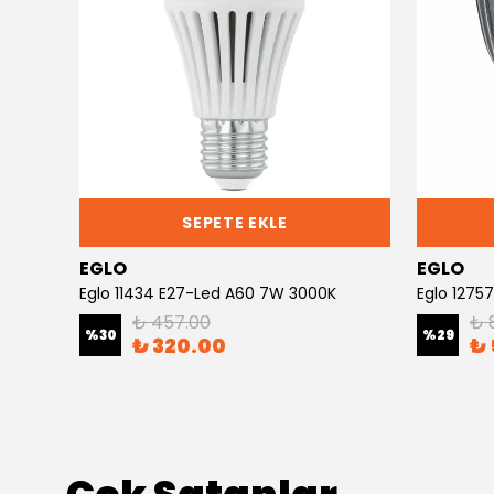
SEPETE EKLE
EGLO
EGLO
0K
Eglo 11434 E27-Led A60 7W 3000K
Eglo 1275
₺ 457.00
₺ 
%
30
%
29
₺ 320.00
₺ 