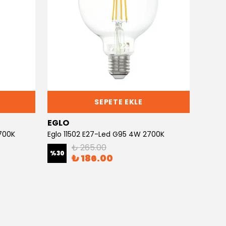
SEPETE EKLE
EGLO
EGLO
2700K
Eglo 11502 E27-Led G95 4W 2700K
Eglo 5
₺ 265.00
%
30
%
30
₺ 186.00