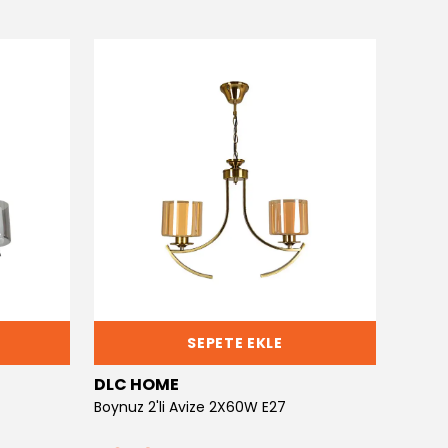
SEPETE EKLE
DLC HOME
DLC 
Boynuz 2'li Avize 2X60W E27
Boynuz