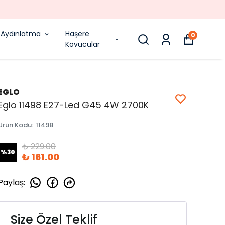
Aydınlatma
Haşere
0
Kovucular
EGLO
Eglo 11498 E27-Led G45 4W 2700K
Ürün Kodu
:
11498
₺ 229.00
%
30
₺ 161.00
Paylaş
:
Size Özel Teklif