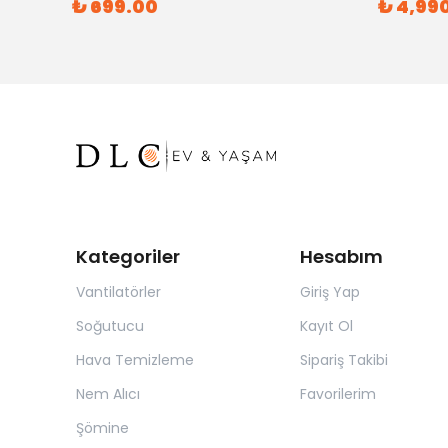
₺ 699.00
₺ 4,99
Kategoriler
Hesabım
Vantilatörler
Giriş Yap
Soğutucu
Kayıt Ol
Hava Temizleme
Sipariş Takibi
Nem Alıcı
Favorilerim
Şömine