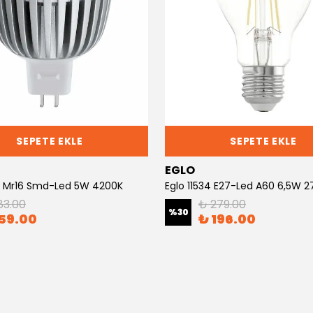
SEPETE EKLE
SEPETE EKLE
EGLO
7 Mr16 Smd-Led 5W 4200K
Eglo 11534 E27-Led A60 6,5W 
83.00
₺ 279.00
%
30
59.00
₺ 196.00