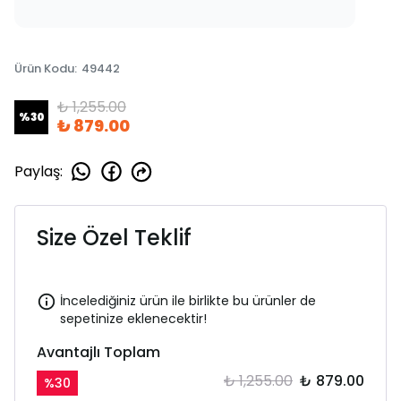
Ürün Kodu
:
49442
₺ 1,255.00
%
30
₺ 879.00
Paylaş
:
Size Özel Teklif
İncelediğiniz ürün ile birlikte bu ürünler de
sepetinize eklenecektir!
Avantajlı Toplam
₺ 1,255.00
₺ 879.00
%
30